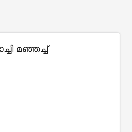
ച്ചി മഞ്ഞച്ച്