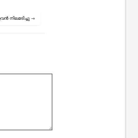
്ളവൻ നിലമടിച്ചു
→