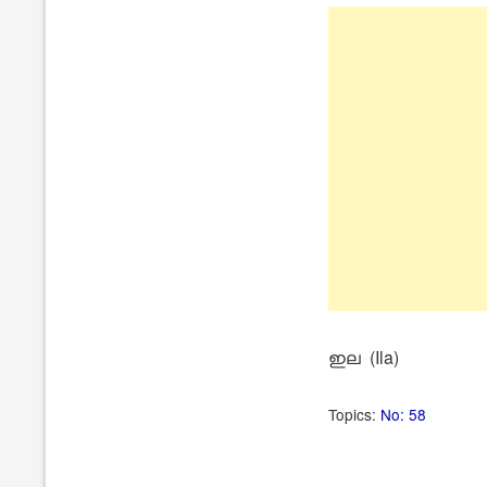
ഇല (Ila)
Topics:
No: 58