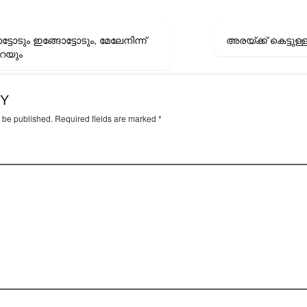
ടോടും ഇങ്ങോട്ടോടും, മേലേനിന്ന്
അരയ്ക്ക് കെട്ടുള
on
റയും
LY
t be published.
Required fields are marked
*