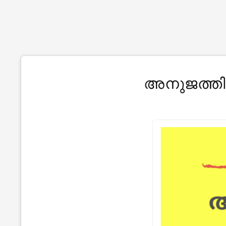
അനുജത്തി ചോന