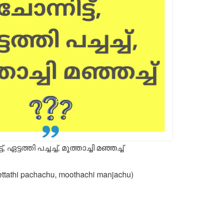
ഏട്ടത്തി പച്ചച്ച്, മൂത്താച്ചി മഞ്ഞച്ച്
 ettathi pachachu, moothachi manjachu)