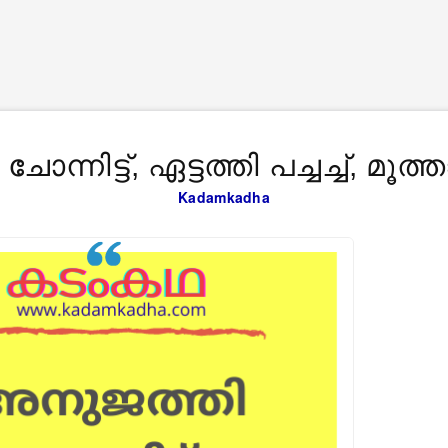
്നിട്ട്, ഏട്ടത്തി പച്ചച്ച്, മൂത്താ
Kadamkadha