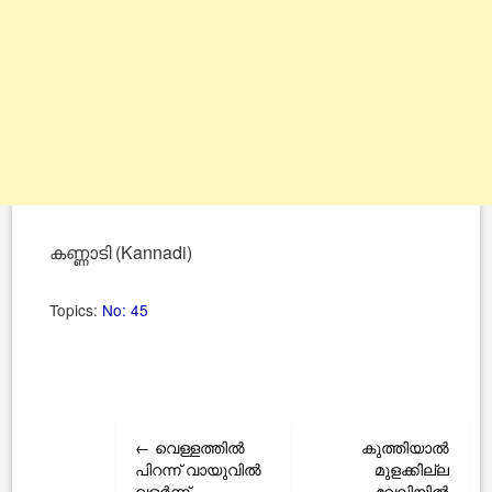
കണ്ണാടി (Kannadi)
Topics:
No: 45
Post
←
വെള്ളത്തില്‍
കുത്തിയാല്‍
navigation
പിറന്ന് വായുവില്‍
മുളക്കില്ല
വളര്‍ന്ന്
വേലിയില്‍