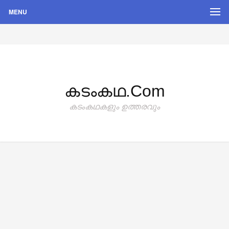
MENU
കടംകഥ.com
കടംകഥകളും ഉത്തരവും