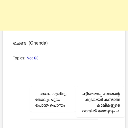
ചെണ്ട (Chenda)
Topics:
No: 63
Post
←
അകം എല്ലും
ചട്ടിത്തൊപ്പിക്കാരന്റെ
navigation
തോലും പുറം
കുടവയർ കണ്ടാല്‍
പൊന്ത പൊന്തം
കാലികളുടെ
വായില്‍ തേനൂറും
→