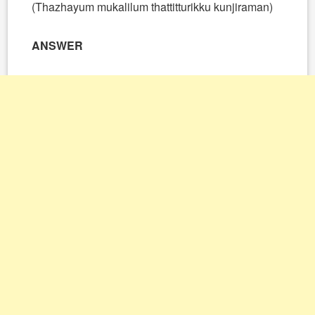
(Thazhayum mukalilum thattitturikku kunjiraman)
ANSWER