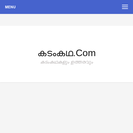
MENU
കടംകഥ.com
കടംകഥകളും ഉത്തരവും